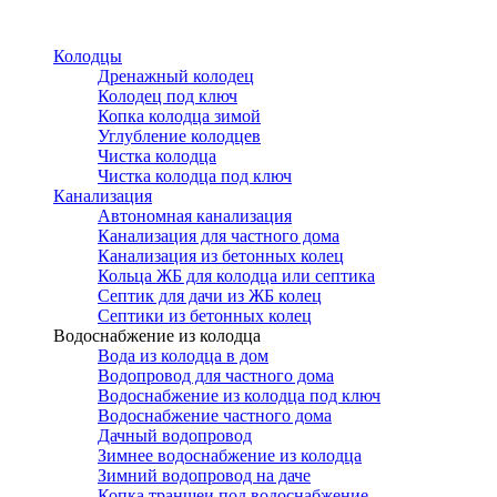
Перейти
к
Колодцы
основному
Дренажный колодец
содержанию
Колодец под ключ
Копка колодца зимой
Углубление колодцев
Чистка колодца
Чистка колодца под ключ
Канализация
Автономная канализация
Канализация для частного дома
Канализация из бетонных колец
Кольца ЖБ для колодца или септика
Септик для дачи из ЖБ колец
Септики из бетонных колец
Водоснабжение из колодца
Вода из колодца в дом
Водопровод для частного дома
Водоснабжение из колодца под ключ
Водоснабжение частного дома
Дачный водопровод
Зимнее водоснабжение из колодца
Зимний водопровод на даче
Копка траншеи под водоснабжение