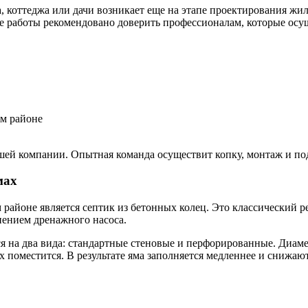
а, коттеджа или дачи возникает еще на этапе проектирования ж
е работы рекомендовано доверить профессионалам, которые осущ
шей компании. Опытная команда осуществит копку, монтаж и по
мах
айоне является септик из бетонных колец. Это классический ре
нением дренажного насоса.
ся на два вида: стандартные стеновые и перфорированные. Диа
их поместится. В результате яма заполняется медленнее и снижаю