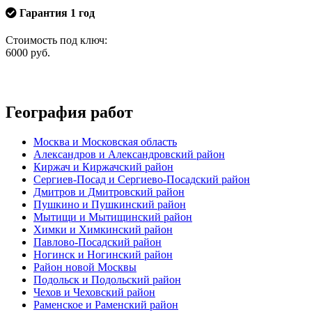
Гарантия 1 год
Стоимость под ключ:
6000
руб.
География работ
Москва и Московская область
Александров и Александровский район
Киржач и Киржачский район
Сергиев-Посад и Сергиево-Посадский район
Дмитров и Дмитровский район
Пушкино и Пушкинский район
Мытищи и Мытищинский район
Химки и Химкинский район
Павлово-Посадский район
Ногинск и Ногинский район
Район новой Москвы
Подольск и Подольский район
Чехов и Чеховский район
Раменское и Раменский район